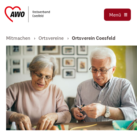
Ortsvereine
Menü
Stellenbörse
Jetzt spenden
Mitmachen
Ortsvereine
Ortsverein Coesfeld